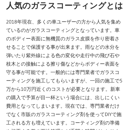
人気のガラスコーティングとは
果
2018年現在、多くの車ユーザーの方から人気を集め
ているのがガラスコーティングとなっています。車
のボディー表面に無機質のガラス皮膜を作り密着さ
せることで保護する事が出来ます。雨などの水分を
弾いたり紫外線による色の変化や走行中の飛び石や
枝木との接触による擦り傷などからボディー表面を
守る事が可能です。一般的には専門業者でガラスコ
ーティングを施工してもらいますが、一回の施工で5
万から10万円近くのコストが必要となります。新車
の購入で予算が目一杯という場合には、出しにくい
費用となってしまいます。現在では、専門業者だけ
でなく市販のガラスコーティング剤を使ってDIYで施
工される方も増えています。コーティング剤の準備