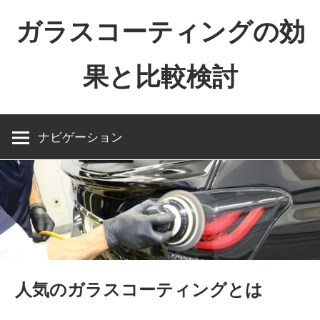
コ
ガラスコーティングの効
ン
テ
果と比較検討
ン
ツ
ガ
へ
ラ
ス
ナビゲーション
ス
キ
コ
ッ
ー
プ
テ
ィ
ン
グ
人気のガラスコーティングとは
の
効