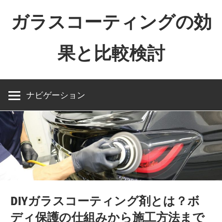
コ
ガラスコーティングの効
ン
テ
果と比較検討
ン
ツ
ガ
へ
ラ
ス
ナビゲーション
ス
キ
コ
ッ
ー
プ
テ
ィ
ン
グ
DIYガラスコーティング剤とは？ボ
の
ディ保護の仕組みから施工方法まで
効