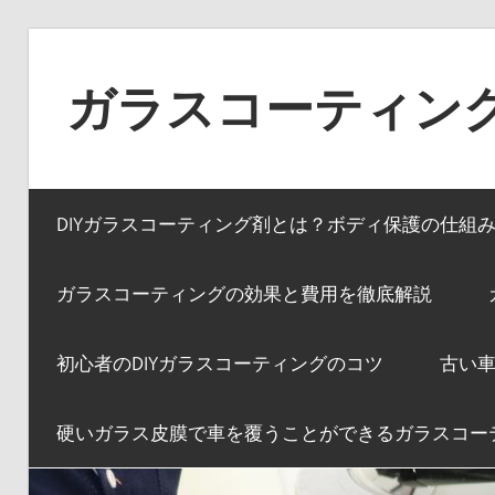
コ
ン
ガラスコーティン
テ
ン
ガ
ツ
ラ
へ
DIYガラスコーティング剤とは？ボディ保護の仕組
ス
ス
コ
キ
ー
ガラスコーティングの効果と費用を徹底解説
ッ
テ
プ
ィ
初心者のDIYガラスコーティングのコツ
古い車
ン
グ
硬いガラス皮膜で車を覆うことができるガラスコー
の
効