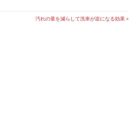
次
汚れの量を減らして洗車が楽になる効果
の
記
事: