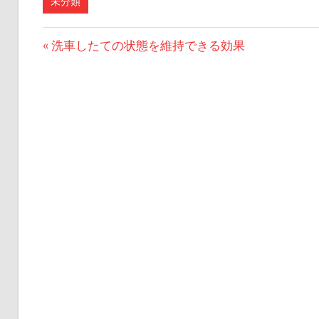
未分類
投
前
洗車したての状態を維持できる効果
の
稿
記
ナ
事:
ビ
ゲ
ー
シ
ョ
ン