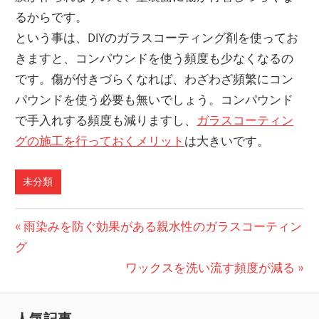
るからです。
という事は、DIYのガラスコーティング剤を使ってお
きますと、コンパウンドを使う頻度も少なくなるの
です。傷が付きづらくなれば、わざわざ頻繁にコン
パウンドを使う必要も無いでしょう。コンパウンド
で手入れする頻度も減りますし、
ガラスコーティン
グの施工を行っておくメリット
は大きいです。
未分類
投
前
雨染みを防ぐ効果がある親水性のガラスコーティン
の
グ
稿
記
次
ワックスを洗い流す頻度が減る
ナ
事:
の
ビ
記
人気記事