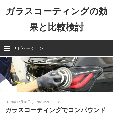
コ
ガラスコーティングの効
ン
テ
果と比較検討
ン
ツ
ガ
へ
ラ
ス
ナビゲーション
ス
キ
コ
ッ
ー
プ
テ
ィ
ン
グ
2018年12月18日
site-user-000iic
の
ガラスコーティングでコンパウンド
効